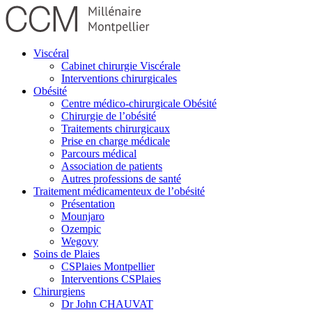
Viscéral
Cabinet chirurgie Viscérale
Interventions chirurgicales
Obésité
Centre médico-chirurgicale Obésité
Chirurgie de l’obésité
Traitements chirurgicaux
Prise en charge médicale
Parcours médical
Association de patients
Autres professions de santé
Traitement médicamenteux de l’obésité
Présentation
Mounjaro
Ozempic
Wegovy
Soins de Plaies
CSPlaies Montpellier
Interventions CSPlaies
Chirurgiens
Dr John CHAUVAT