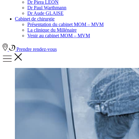
Dr Piera LEON
Dr Paul Warthmann
Dr Aude GLAISE
Cabinet de chirurgie
Présentation du cabinet MOM – MVM
La clinique du Millénaire
Venir au cabinet MOM – MVM
Prendre rendez-vous