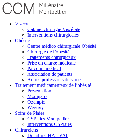
Viscéral
Cabinet chirurgie Viscérale
Interventions chirurgicales
Obésité
Centre médico-chirurgicale Obésité
Chirurgie de l’obésité
Traitements chirurgicaux
Prise en charge médicale
Parcours médical
Association de patients
Autres professions de santé
Traitement médicamenteux de l’obésité
Présentation
Mounjaro
Ozempic
Wegovy
Soins de Plaies
CSPlaies Montpellier
Interventions CSPlaies
Chirurgiens
Dr John CHAUVAT