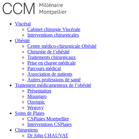
Viscéral
Cabinet chirurgie Viscérale
Interventions chirurgicales
Obésité
Centre médico-chirurgicale Obésité
Chirurgie de l’obésité
Traitements chirurgicaux
Prise en charge médicale
Parcours médical
Association de patients
Autres professions de santé
Traitement médicamenteux de l’obésité
Présentation
Mounjaro
Ozempic
Wegovy
Soins de Plaies
CSPlaies Montpellier
Interventions CSPlaies
Chirurgiens
Dr John CHAUVAT