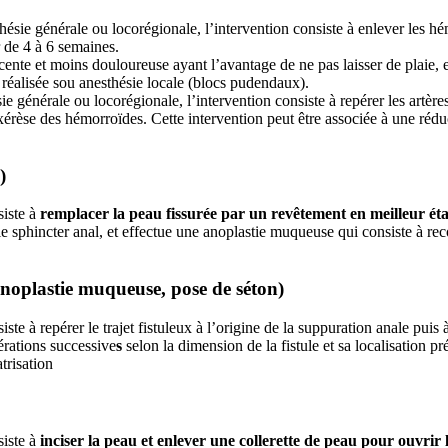
ie générale ou locorégionale, l’intervention consiste à enlever les hém
r de 4 à 6 semaines.
nte et moins douloureuse ayant l’avantage de ne pas laisser de plaie, e
t réalisée sou anesthésie locale (blocs pudendaux).
 générale ou locorégionale, l’intervention consiste à repérer les artères
rèse des hémorroïdes. Cette intervention peut être associée à une réduc
)
siste à
remplacer la peau fissurée par un revêtement en meilleur éta
e sphincter anal, et effectue une anoplastie muqueuse qui consiste à reco
 anoplastie muqueuse, pose de séton)
te à repérer le trajet fistuleux à l’origine de la suppuration anale puis à
érations successive
s
selon la dimension de la fistule et sa localisation pré
atrisation
iste à
inciser la peau et enlever une collerette de peau pour ouvrir 