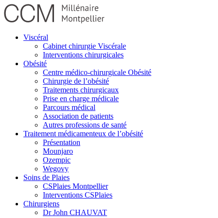
Viscéral
Cabinet chirurgie Viscérale
Interventions chirurgicales
Obésité
Centre médico-chirurgicale Obésité
Chirurgie de l’obésité
Traitements chirurgicaux
Prise en charge médicale
Parcours médical
Association de patients
Autres professions de santé
Traitement médicamenteux de l’obésité
Présentation
Mounjaro
Ozempic
Wegovy
Soins de Plaies
CSPlaies Montpellier
Interventions CSPlaies
Chirurgiens
Dr John CHAUVAT