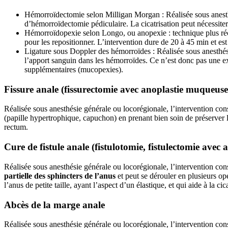
Hémorroïdectomie selon Milligan Morgan : Réalisée sous anesthés
d’hémorroïdectomie pédiculaire. La cicatrisation peut nécessite
Hémorroïdopexie selon Longo, ou anopexie : technique plus réce
pour les repositionner. L’intervention dure de 20 à 45 min et es
Ligature sous Doppler des hémorroïdes : Réalisée sous anesthésie
l’apport sanguin dans les hémorroïdes. Ce n’est donc pas une exé
supplémentaires (mucopexies).
Fissure anale (fissurectomie avec anoplastie muqueuse
Réalisée sous anesthésie générale ou locorégionale, l’intervention con
(papille hypertrophique, capuchon) en prenant bien soin de préserver l
rectum.
Cure de fistule anale (fistulotomie, fistulectomie avec
Réalisée sous anesthésie générale ou locorégionale, l’intervention consis
partielle des sphincters de l’anus
et peut se dérouler en plusieurs op
l’anus de petite taille, ayant l’aspect d’un élastique, et qui aide à la cic
Abcès de la marge anale
Réalisée sous anesthésie générale ou locorégionale, l’intervention cons